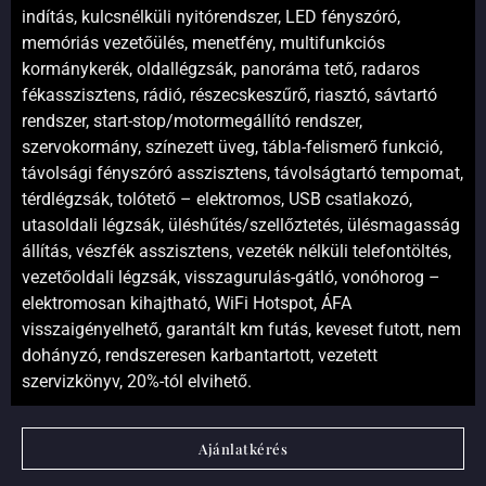
indítás, kulcsnélküli nyitórendszer, LED fényszóró,
memóriás vezetőülés, menetfény, multifunkciós
kormánykerék, oldallégzsák, panoráma tető, radaros
fékasszisztens, rádió, részecskeszűrő, riasztó, sávtartó
rendszer, start-stop/motormegállító rendszer,
szervokormány, színezett üveg, tábla-felismerő funkció,
távolsági fényszóró asszisztens, távolságtartó tempomat,
térdlégzsák, tolótető – elektromos, USB csatlakozó,
utasoldali légzsák, üléshűtés/szellőztetés, ülésmagasság
állítás, vészfék asszisztens, vezeték nélküli telefontöltés,
vezetőoldali légzsák, visszagurulás-gátló, vonóhorog –
elektromosan kihajtható, WiFi Hotspot, ÁFA
visszaigényelhető, garantált km futás, keveset futott, nem
dohányzó, rendszeresen karbantartott, vezetett
szervizkönyv, 20%-tól elvihető.
Ajánlatkérés