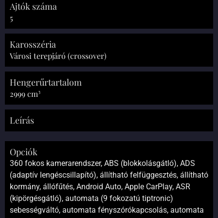
Ajtók száma
5
Karosszéria
Városi terepjáró (crossover)
Hengerűrtartalom
2999 cm³
Leírás
Opciók
360 fokos kamerarendszer, ABS (blokkolásgátló), ADS
(adaptív lengéscsillapító), állítható felfüggesztés, állítható
kormány, állófűtés, Android Auto, Apple CarPlay, ASR
(kipörgésgátló), automata (9 fokozatú tiptronic)
sebességváltó, automata fényszórókapcsolás, automata