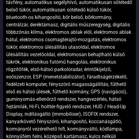
távfény, automatikus segélyhívó, automatikusan sötétedő
belső tükör, automatikusan sötétedő külső tükör,
bluetooth-os kihangosító, bőr belső, bőrkormány,
centrálzár, deréktámasz, digitális műszeregység, digitális
többzónás klíma, elektromos ablak elöl, elektromos ablak
hátul, elektromos csomagtérajtó-mozgatás, elektromos
tükör, elektromos ülésállítás utasoldal, elektromos
ülésállítás vezetőoldal, elektromosan behajtható külső
tükrök, elektronikus futómű hangolás, elektronikus
rögzítőfék, első-hátsó parkolóradar, érintőkijelző,
esőszenzor, ESP (menetstabilizátor), fáradtságérzékelő,
fedélzeti komputer, fényszóró magasságállítás, fűthető
első és hátsó ülések, fűthető kormány, GPS (navigáció),
guminyomás-ellenőrző rendszer, hangvezérlés, hátsó
fejtámlák, Hi-Fi, holttér-figyelő rendszer, HUD / Head-Up
Display, indításgátló (immobiliser), ISOFIX rendszer,
kanyarkövető fényszóró, kihangosító, koccanásgátló,
kormányról vezérelhető hifi, kormányváltó, ködlámpa,
könnyűfém felni, középső kartámasz, kulcs nélküli